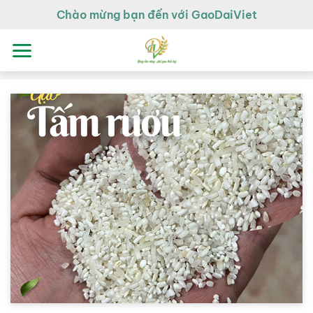
Chuyển
Chào mừng bạn đến với GaoDaiViet
đến
nội
dung