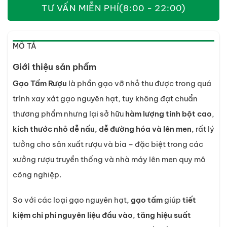
TƯ VẤN MIỄN PHÍ
(8:00 - 22:00)
MÔ TẢ
Giới thiệu sản phẩm
Gạo Tấm Rượu
là phần gạo vỡ nhỏ thu được trong quá
trình xay xát gạo nguyên hạt, tuy không đạt chuẩn
thương phẩm nhưng lại sở hữu
hàm lượng tinh bột cao
,
kích thước nhỏ dễ nấu
,
dễ đường hóa và lên men
, rất lý
tưởng cho sản xuất rượu và bia – đặc biệt trong các
xưởng rượu truyền thống và nhà máy lên men quy mô
công nghiệp.
So với các loại gạo nguyên hạt,
gạo tấm
giúp
tiết
kiệm chi phí nguyên liệu đầu vào
,
tăng hiệu suất