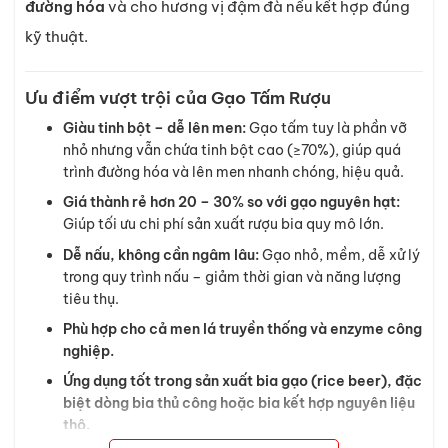
đường hóa
và cho hương vị đậm đà nếu kết hợp đúng
kỹ thuật.
Ưu điểm vượt trội của Gạo Tấm Rượu
Giàu tinh bột – dễ lên men:
Gạo tấm tuy là phần vỡ
nhỏ nhưng vẫn chứa tinh bột cao (≥70%), giúp quá
trình đường hóa và lên men nhanh chóng, hiệu quả.
Giá thành rẻ hơn 20 – 30% so với gạo nguyên hạt:
Giúp tối ưu chi phí sản xuất rượu bia quy mô lớn.
Dễ nấu, không cần ngâm lâu:
Gạo nhỏ, mềm, dễ xử lý
trong quy trình nấu – giảm thời gian và năng lượng
tiêu thụ.
Phù hợp cho cả men lá truyền thống và enzyme công
nghiệp.
Ứng dụng tốt trong sản xuất bia gạo (rice beer), đặc
biệt dòng bia thủ công hoặc bia kết hợp nguyên liệu
thô.